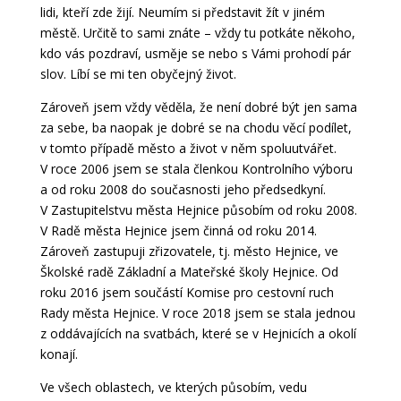
lidi, kteří zde žijí. Neumím si představit žít v jiném
městě. Určitě to sami znáte – vždy tu potkáte někoho,
kdo vás pozdraví, usměje se nebo s Vámi prohodí pár
slov. Líbí se mi ten obyčejný život.
Zároveň jsem vždy věděla, že není dobré být jen sama
za sebe, ba naopak je dobré se na chodu věcí podílet,
v tomto případě město a život v něm spoluutvářet.
V roce 2006 jsem se stala členkou Kontrolního výboru
a od roku 2008 do současnosti jeho předsedkyní.
V Zastupitelstvu města Hejnice působím od roku 2008.
V Radě města Hejnice jsem činná od roku 2014.
Zároveň zastupuji zřizovatele, tj. město Hejnice, ve
Školské radě Základní a Mateřské školy Hejnice. Od
roku 2016 jsem součástí Komise pro cestovní ruch
Rady města Hejnice. V roce 2018 jsem se stala jednou
z oddávajících na svatbách, které se v Hejnicích a okolí
konají.
Ve všech oblastech, ve kterých působím, vedu