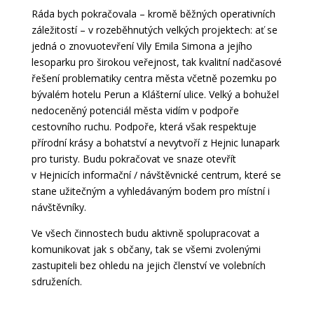
Ráda bych pokračovala – kromě běžných operativních
záležitostí – v rozeběhnutých velkých projektech: ať se
jedná o znovuotevření Vily Emila Simona a jejího
lesoparku pro širokou veřejnost, tak kvalitní nadčasové
řešení problematiky centra města včetně pozemku po
bývalém hotelu Perun a Klášterní ulice. Velký a bohužel
nedoceněný potenciál města vidím v podpoře
cestovního ruchu. Podpoře, která však respektuje
přírodní krásy a bohatství a nevytvoří z Hejnic lunapark
pro turisty. Budu pokračovat ve snaze otevřít
v Hejnicích informační / návštěvnické centrum, které se
stane užitečným a vyhledávaným bodem pro místní i
návštěvníky.
Ve všech činnostech budu aktivně spolupracovat a
komunikovat jak s občany, tak se všemi zvolenými
zastupiteli bez ohledu na jejich členství ve volebních
sdruženích.