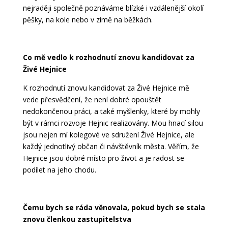
nejraději společně poznáváme blízké i vzdálenější okolí
pěšky, na kole nebo v zimě na běžkách.
Co mě vedlo k rozhodnutí znovu kandidovat za
Živé Hejnice
K rozhodnutí znovu kandidovat za Živé Hejnice mě
vede přesvědčení, že není dobré opouštět
nedokončenou práci, a také myšlenky, které by mohly
být v rámci rozvoje Hejnic realizovány. Mou hnací silou
jsou nejen mí kolegové ve sdružení Živé Hejnice, ale
každý jednotlivý občan či návštěvník města. Věřím, že
Hejnice jsou dobré místo pro život a je radost se
podílet na jeho chodu.
Čemu bych se ráda věnovala, pokud bych se stala
znovu členkou zastupitelstva