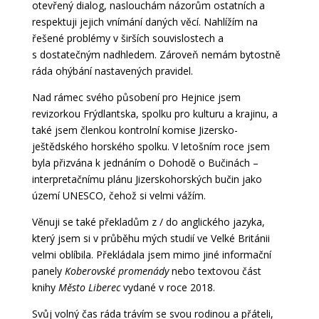
otevřený dialog, naslouchám názorům ostatních a
respektuji jejich vnímání daných věcí. Nahlížím na
řešené problémy v širších souvislostech a
s dostatečným nadhledem. Zároveň nemám bytostně
ráda ohýbání nastavených pravidel.
Nad rámec svého působení pro Hejnice jsem
revizorkou Frýdlantska, spolku pro kulturu a krajinu, a
také jsem členkou kontrolní komise Jizersko-
ještědského horského spolku. V letošním roce jsem
byla přizvána k jednáním o Dohodě o Bučinách –
interpretačnímu plánu Jizerskohorských bučin jako
území UNESCO, čehož si velmi vážím.
Věnuji se také překladům z / do anglického jazyka,
který jsem si v průběhu mých studií ve Velké Británii
velmi oblíbila. Překládala jsem mimo jiné informační
panely
Koberovské promenády
nebo textovou část
knihy
Město Liberec
vydané v roce 2018.
Svůj volný čas ráda trávím se svou rodinou a přáteli,